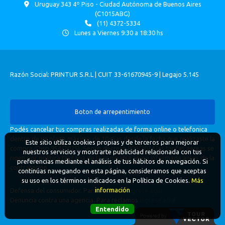
Uruguay 343 4º Piso - Ciudad Autónoma de Buenos Aires
(C1015ABG)
(11) 4372-5334
Lunes a Viernes 9:30 a 18:30 hs
Razón Social: PRINTUR S.R.L | CUIT 33-61670945-9 | Legajo 5.145
Boton de arrepentimiento
Podés cancelar tus compras realizadas de forma online o telefonica
dentro de un plazo máximo de 10 días desde la fecha que realizaste la
Este sitio utiliza cookies propias y de terceros para mejorar
compra (Disp.954/2025). Según decreto 809/2024 las tarifas aéreas se
nuestros servicios y mostrarte publicidad relacionada con tus
rigen por política tarifaria de la compañía aérea informada antes de la
preferencias mediante el análisis de tus hábitos de navegación. Si
contratación.
continúas navegando en esta página, consideramos que aceptas
su uso en los términos indicados en la Política de Cookies.
Más
información
Defensa del consumidor. Para reclamos
ingrese aquí
Denuncia contra una agencia. Para reclamos
ingrese aquí
Entendido